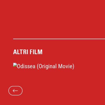
transgenerationalem Trauma. Der Fil
pädagogische Anknüpfungspunkte i
Bereich der Erinnerungskultur und de
Auseinandersetzung mit dem Holoca
Weitere Informationen zum Film:
https://www.visionkino.de/unterricht
ALTRI FILM
zoom/a-real-pain/
https://www.kinofenster.de/filme/fi
real-pain