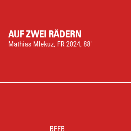
HAROLD UND MAUDE
Hal Ashby, US 1971, 91'
BFFB