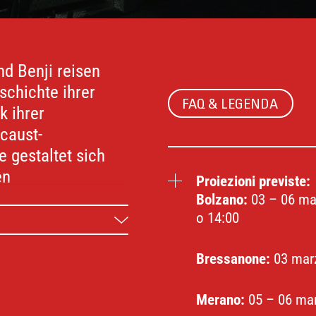
d Benji reisen
chichte ihrer
FAQ & LEGENDA
k ihrer
caust-
 gestaltet sich
en
Proiezioni previste:
: David handelt
Bolzano:
03 – 06 mar
o 14:00
nd Benji ein
Bressanone:
03 marz
beleuchtet A REAL
Merano:
05 – 06 marz
den Umgang mit