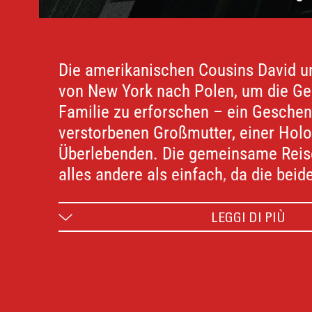
Die amerikanischen Cousins David un
von New York nach Polen, um die Ges
Familie zu erforschen – ein Geschen
verstorbenen Großmutter, einer Holo
Überlebenden. Die gemeinsame Reise
alles andere als einfach, da die beid
unterschiedlicher nicht sein könnten
sehr strukturiert und überlegt, währe
LEGGI DI PIÙ
Freigeist voller Spontanität ist.
Humorvoll und zugleich bedrückend 
PAIN die Suche nach Identität und 