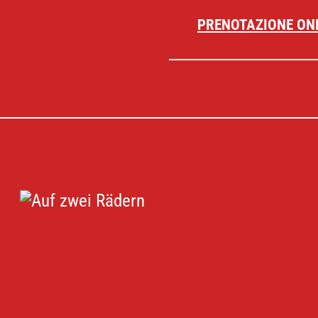
m bietet
PRENOTAZIONE ON
nsbesondere im
r
ust.
smaterial/filmtipp-
lme-az/200250/a-