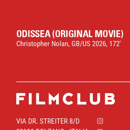
)
AUF ZWEI RÄDERN
Mathias Mlekuz, FR 2024, 88'
…
VIA DR. STREITER 8/D