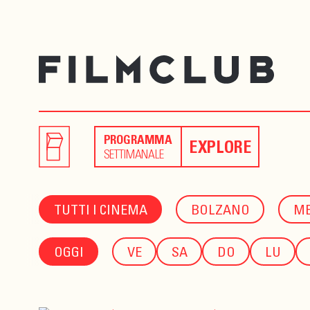
PROGRAMMA
EXPLORE
SETTIMANALE
TUTTI I CINEMA
BOLZANO
M
OGGI
VE
SA
DO
LU