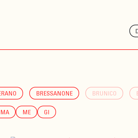
ERANO
BRESSANONE
BRUNICO
MA
ME
GI