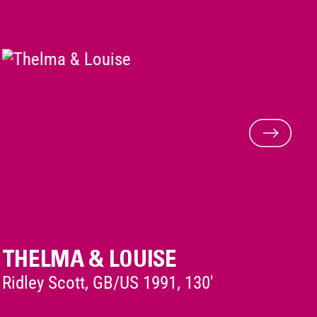
THELMA & LOUISE
H
Ridley Scott, GB/US 1991, 130'
An