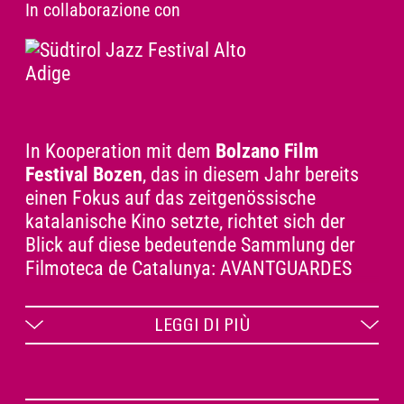
In collaborazione con
In Kooperation mit dem
Bolzano Film
Festival Bozen
, das in diesem Jahr bereits
einen Fokus auf das zeitgenössische
katalanische Kino setzte, richtet sich der
Blick auf diese bedeutende Sammlung der
Filmoteca de Catalunya: AVANTGUARDES
AMATEUR. Die Filme spiegeln den
gesellschaftlichen Umbruch der
LEGGI DI PIÙ
Zwischenkriegszeit zwischen Ende der 20er
und Anfang der 30er Jahre wider und
bewegen sich zwischen Avantgarde,