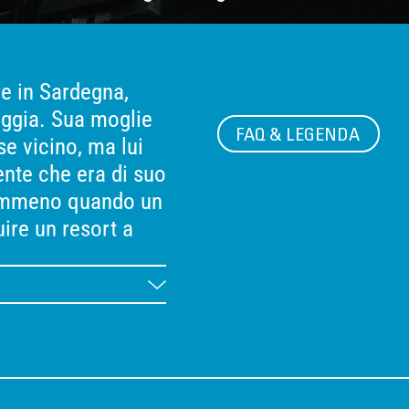
re in Sardegna,
aggia. Sua moglie
FAQ & LEGENDA
se vicino, ma lui
nte che era di suo
nemmeno quando un
ire un resort a
lungo quel tratto
ente per andarsene
cantiere per
itrova in mezzo fra
tà della sua