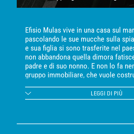
Efisio Mulas vive in una casa sul ma
pascolando le sue mucche sulla spi
e sua figlia si sono trasferite nel pae
non abbandona quella dimora fatisce
padre e di suo nonno. E non lo fa 
gruppo immobiliare, che vuole costru
cinque stelle ecosostenibile proprio 
di costa, gli offre una cifra consist
LEGGI DI PIÙ
e manda sul posto il suo fidato capo
convincerlo. La figlia Francesca si r
la solidarietà verso il padre e l'ostili
comunità.