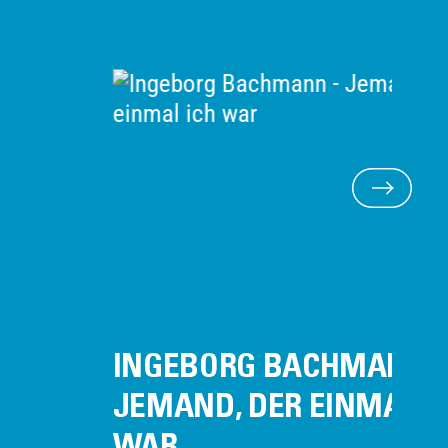
INGEBORG BACHMANN -
H
JEMAND, DER EINMAL ICH
Ha
WAR