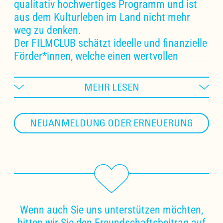
qualitativ hochwertiges Programm und ist
aus dem Kulturleben im Land nicht mehr
weg zu denken.
Der FILMCLUB schätzt ideelle und finanzielle
Förder*innen, welche einen wertvollen
Beitrag für die Tätigkeit des Vereins leisten.
MEHR LESEN
Deshalb gibt es die FILMCLUB FRIENDS!
Wer unsere Arbeit schätzt, kann durch die
NEUANMELDUNG ODER ERNEUERUNG
Mitgliedschaft im Freundeskreis den
FILMCLUB mit seinem Engagement
unterstützen.
Auch für dieses Jahr haben wir als
Dankeschön für unsere Freundinnen und
Freunde Vergünstigungen vorgesehen:
verbilligte Eintritte bei allen
Wenn auch Sie uns unterstützen möchten,
Filmvorführungen
bitten wir Sie den Freundschaftsbeitrag auf