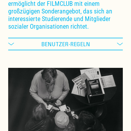
ermöglicht der FILMCLUB mit einem
großzügigen Sonderangebot, das sich an
interessierte Studierende und Mitglieder
sozialer Organisationen richtet.
BENUTZER-REGELN