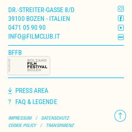
Zusätzlich gibt es für Sie einen Gutschein für
DR.-STREITER-GASSE 8/D
eine unentgeltliche Theateraufführung nach
39100 BOZEN - ITALIEN
freier Wahl bei den Vereinigten Bühnen
0471 05 90 90
Bozen in der laufenden Spielzeit. Zu Ihrem
INFO@FILMCLUB.IT
Geburtstag laden wir Sie schon jetzt zu
einem Kinobesuch in den FILMCLUB ein.
BFFB
PRESS AREA
?
FAQ & LEGENDE
IMPRESSUM
/
DATENSCHUTZ
COOKIE POLICY
/
TRANSPARENZ