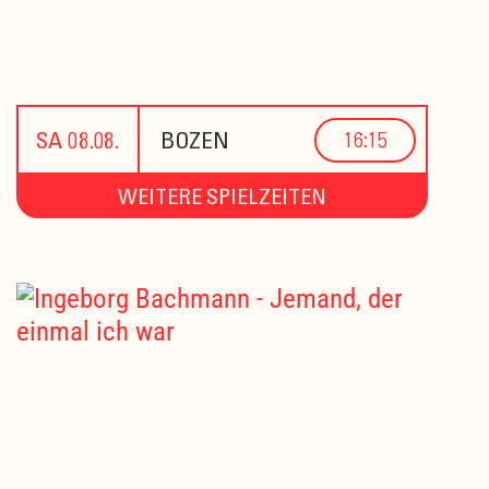
SA 08.08.
BOZEN
16:15
WEITERE SPIELZEITEN