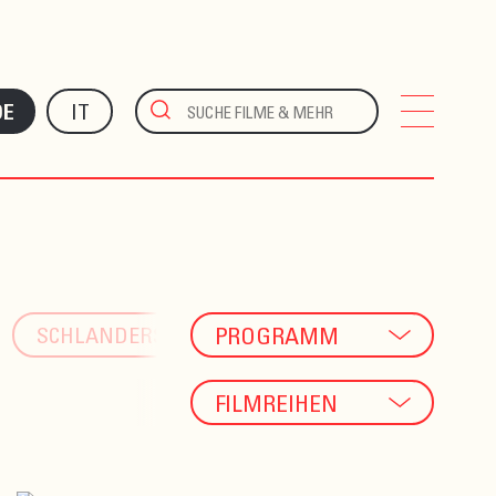
IT
DE
SCHLANDERS
PROGRAMM
STERZING
FILMREIHEN