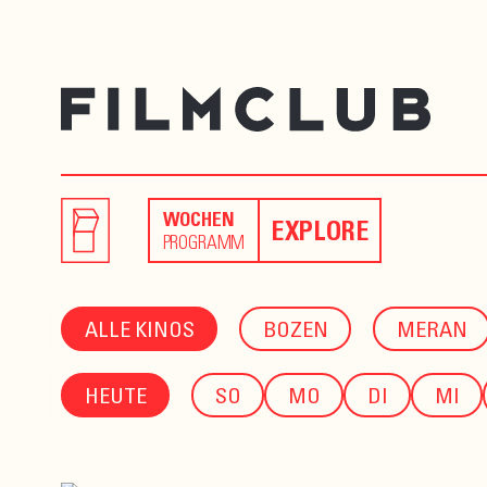
WOCHEN
EXPLORE
PROGRAMM
ALLE KINOS
BOZEN
MERAN
HEUTE
SO
MO
DI
MI