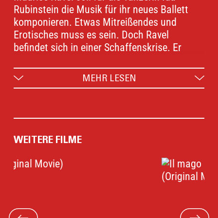
Rubinstein die Musik für ihr neues Ballett
komponieren. Etwas Mitreißendes und
Erotisches muss es sein. Doch Ravel
befindet sich in einer Schaffenskrise. Er
beginnt sich deshalb intensiv mit sich selbst
auseinanderzusetzen: mit seiner
MEHR LESEN
unglücklichen Liebe zu seiner Muse Misia
Sert und seinen Misserfolgen. Durch eine
zufällige Idee komponiert er schließlich ein
einzigartiges Werk, das ihm Weltruhm
verschaffen wird: den Bolero.
WEITERE FILME
Regisseurin Anne Fontaine (COCO CHANEL)
wirft einen Blick auf den kreativen
Schaffensprozess eines weltberühmten
Musikers, seiner Suche nach Inspiration und
musikalischer Perfektion. Gedreht im Original-