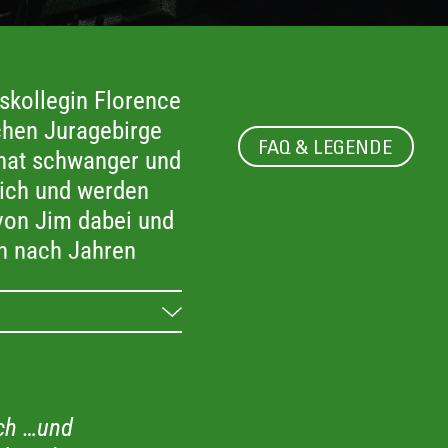
tskollegin Florence
schen Juragebirge
FAQ & LEGENDE
onat schwanger und
sich und werden
 von Jim dabei und
ch nach Jahren
r Vater, um Kontakt
amiliäre
lich ins Wanken.
ge, was es heißt,
ich …und