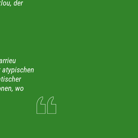
lou, der
arrieu
r atypischen
tischer
onen, wo