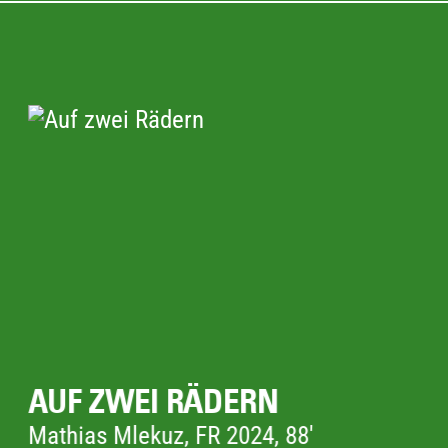
HOKUM
Damian McCarthy, IE/US/AE 2026, 108'