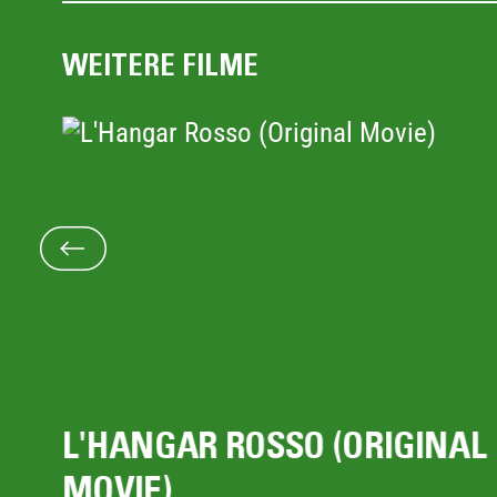
WEITERE FILME
AL
AUF ZWEI RÄDERN
Mathias Mlekuz, FR 2024, 88'