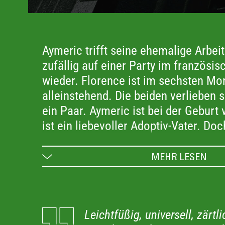
Aymeric trifft seine ehemalige Arbei
zufällig auf einer Party im französi
wieder. Florence ist im sechsten M
alleinstehend. Die beiden verlieben 
ein Paar. Aymeric ist bei der Geburt
ist ein liebevoller Adoptiv-Vater. Do
meldet sich plötzlich Jim’s leibliche
zu seinem Sohn aufzunehmen. Das f
MEHR LESEN
Gleichgewicht kommt dadurch gefähr
Das poetische Drama
erkundet die Fra
Leichtfüßig, universell, zärtl
Vater zu sein.