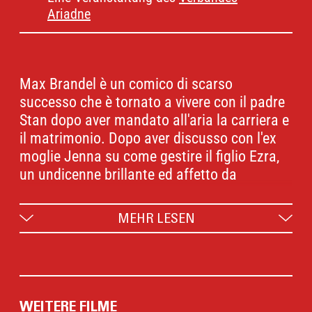
Ariadne
Max Brandel è un comico di scarso
successo che è tornato a vivere con il padre
Stan dopo aver mandato all'aria la carriera e
il matrimonio. Dopo aver discusso con l'ex
moglie Jenna su come gestire il figlio Ezra,
un undicenne brillante ed affetto da
autismo, Max decide di rapire l'adolescente e
intraprendere con lui un viaggio attraverso
MEHR LESEN
gli Stati Uniti.
WEITERE FILME