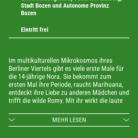
Stadt Bozen und Autonome Provinz
Bozen
Eintritt frei
Im multikulturellen Mikrokosmos ihres
Berliner Viertels gibt es viele erste Male für
die 14-jährige Nora. Sie bekommt zum
ersten Mal ihre Periode, raucht Marihuana,
entdeckt ihre Liebe zu anderen Mädchen und
trifft die wilde Romy. Mit ihr wirkt die laute
Gegend von Kreuzberg plötzlich unendlich
groß und voller versteckter Schönheit. Nora
MEHR LESEN
verliert ihr Herz an Romy und lernt, für sich
selbst einzustehen. Ein starker Film über