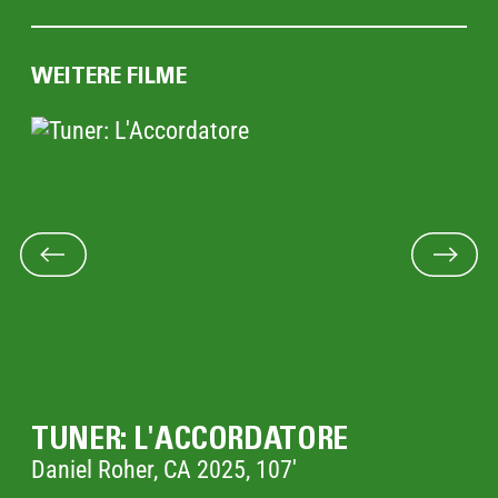
das Erwachsenwerden mit großer
Zärtlichkeit für seine Figuren und ihre
Konflikte.
WEITERE FILME
TUNER: L'ACCORDATORE
Daniel Roher, CA 2025, 107'