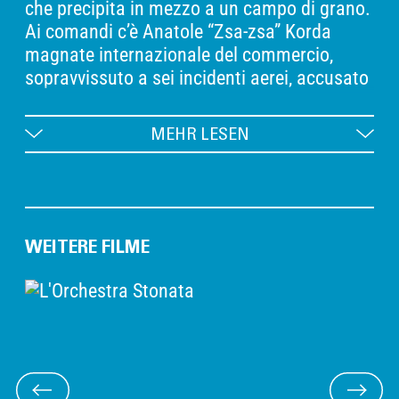
che precipita in mezzo a un campo di grano.
Ai comandi c’è Anatole “Zsa-zsa” Korda
magnate internazionale del commercio,
sopravvissuto a sei incidenti aerei, accusato
di frodi, tangenti, traffici illegali e trattati
diplomatici non ufficiali. Zsa-zsa è una
MEHR LESEN
figura larger-than-life: collezionista d’arte,
amante della natura, imprenditore
spregiudicato con una visione megalomane
per la rinascita di una regione devastata del
mondo, la cosiddetta Fenicia Indipendente.
WEITERE FILME
In concorso al Festival di Cannes 2025