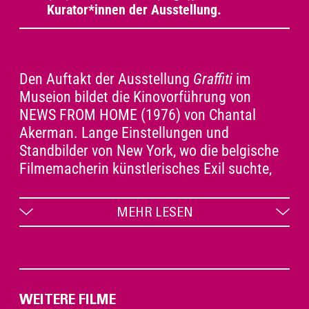
Kurator*innen der Ausstellung.
Den Auftakt der Ausstellung
Graffiti
im
Museion bildet die Kinovorführung von
NEWS FROM HOME (1976) von Chantal
Akerman. Lange Einstellungen und
Standbilder von New York, wo die belgische
Filmemacherin künstlerisches Exil suchte,
werden von der Stimme der Filmemacherin
begleitet, die Briefe ihrer Mutter aus der
MEHR LESEN
fernen Heimat verliest. Graffiti existiert darin
als Teil des rauen und unbarmherzigen
Stadtbilds im starken Kontrast zu den
gesprochenen Worten.
WEITERE FILME