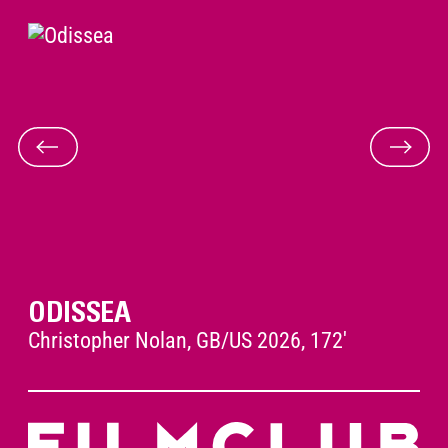
L’apertura della mostra Graffiti a Museion è
preceduta dalla proiezione di NEWS FROM
HOME (1976) di Chantal Akerman. Le riprese
in piano sequenza e i fermi immagine di New
York, per l’artista belga luogo di esilio
artistico, sono accompagnate dalla sua voce
che legge le lettere della madre provenienti da
casa. I graffiti fanno parte di uno scenario
urbano duro e spietato che contrasta con le
parole pronunciate.
ODISSEA
Christopher Nolan, GB/US 2026, 172'