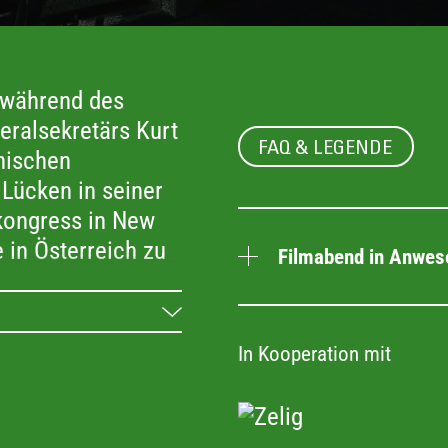
 während des
ralsekretärs Kurt
FAQ & LEGENDE
hischen
Lücken in seiner
kongress in New
 in Österreich zu
Filmabend in Anwes
itischen
seiner Wahl
hivmaterial sowie
In Kooperation mit
eoaufnahmen
uch der
 Opfer der Nazis