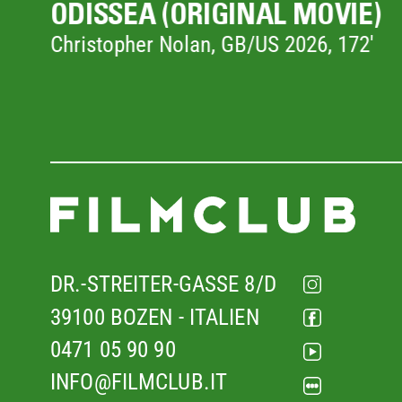
)
AUF ZWEI RÄDERN
mondiale, la negazione da parte della
Mathias Mlekuz, FR 2024, 88'
austriaca, lo scoppio dell'antisemitis
elezione
.
DR.-STREITER-GASSE 8/D
39100 BOZEN - ITALIEN
0471 05 90 90
INFO@FILMCLUB.IT