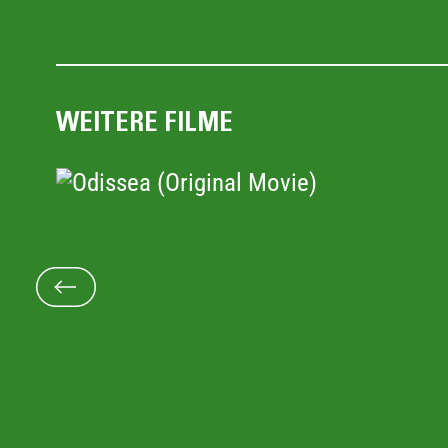
gewesen zu sein. Und er zeigt die 
Mobilisierung hetzerischer Gefühle 
heute.
WEITERE FILME
“Waldheim no, Waldheim no” grida una
di Vienna nel 1986. Ruth Beckermann 
attiviste che cercavano di impedire l'e
Waldheim e ha documentato quegli even
sua macchina da presa: più di 30 anni
suo archivio per analizzare questo pun
politica austriaca. Il film mostra la c
rimase intrappolato l'ex segretario ge
Nazioni Unite Kurt Waldheim e la rap
nuove accuse contro di lui mosse dal
mondiale per il suo ruolo durante la 