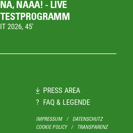
HOKUM
O
Damian McCarthy, IE/US/AE 2026, 108'
Ch
PRESS AREA
?
FAQ & LEGENDE
IMPRESSUM
/
DATENSCHUTZ
COOKIE POLICY
/
TRANSPARENZ