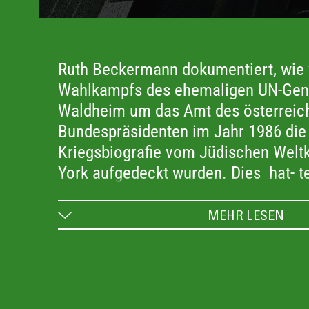
Ruth Beckermann dokumentiert, wie
Wahlkampfs des ehemaligen UN-Gene
Waldheim um das Amt des österreic
Bundespräsidenten im Jahr 1986 die 
Kriegsbiografie vom Jüdischen Welt
York aufgedeckt wurden. Dies hat- te
nationalem Schulterschluss, antisem
Ausschreitungen und schließlich zu 
MEHR LESEN
geführt. Mittels internationalem Arc
Beckermanns selbst gedrehten Vid
analysiert der Film den Zusammenbr
österreichischen Lebenslüge, erstes