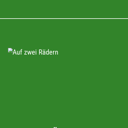
Mechanismen der
– damals wie
 folla nel centro
era una delle
lezione di Kurt
ti politici con la
 dopo, torna al
to di svolta nella
omplessa rete in cui
nerale delle
ida successione di
 Congresso ebraico
seconda guerra