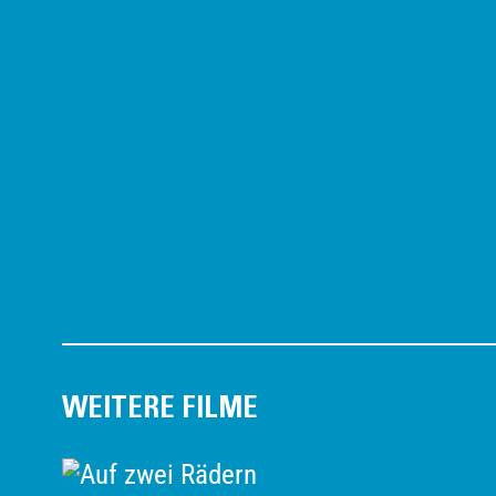
Springsteen, REBEL REBEL e FILMCLU
collaborazione per THE DOORS 4K, bio
Stone in uscita evento in versione res
WEITERE FILME