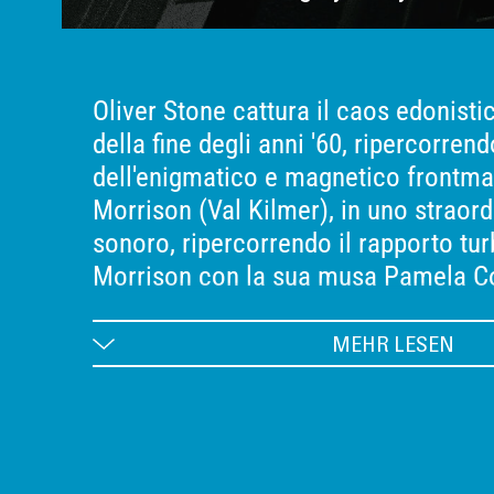
Oliver Stone cattura il caos edonistic
della fine degli anni '60, ripercorrend
dell'enigmatico e magnetico frontma
Morrison (Val Kilmer), in uno straord
sonoro, ripercorrendo il rapporto tur
Morrison con la sua musa Pamela C
Ryan), la formazione della band nella
meridionale, la sua sperimentazione
MEHR LESEN
allucinogene e il suo interesse per l’o
sua tragica morte all’età di 27 anni, a
Dopo le serate dedicate a Jeff Buckle