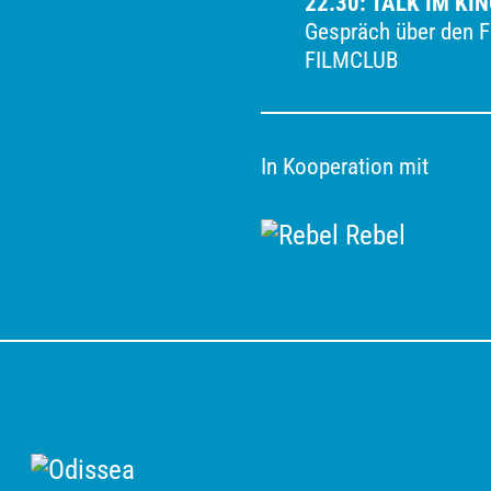
22.30: TALK IM KI
B rinnovano la
Gespräch über den F
pic di Oliver
FILMCLUB
taurata in 4K.
In Kooperation mit