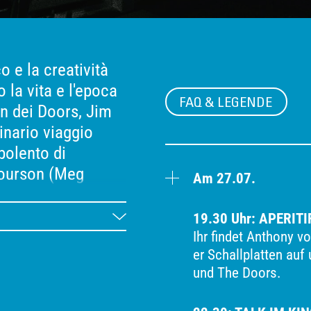
o e la creatività
o la vita e l'epoca
FAQ & LEGENDE
n dei Doors, Jim
inario viaggio
bolento di
ourson (Meg
Am 27.07.
 California
 delle sostanze
19.30 Uhr: APERITI
cculto, fino alla
Ihr findet Anthony v
er Schallplatten auf
 Parigi.
und The Doors.
y e Bruce