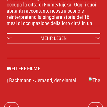
occupa la città di Fiume/Rijeka. Oggi i suoi
abitanti raccontano, ricostruiscono e
reinterpretano la singolare storia dei 16
mesi di occupazione della loro città in un
viaggio cinematografico pieno di energia e
fieramente punk.
MEHR LESEN
Un film che rilegge con ironia e spirito critico
uno degli episodi più eccentrici del primo
dopoguerra.
WEITERE FILME
Miglior Documentario agli European Film
Awards 2026