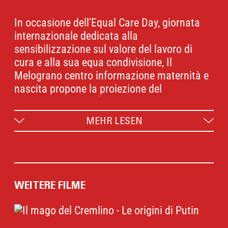
In occasione dell’Equal Care Day, giornata
internazionale dedicata alla
sensibilizzazione sul valore del lavoro di
cura e alla sua equa condivisione, Il
Melograno centro informazione maternità e
nascita propone la proiezione del
documentario PAPÀ HA BRUCIATO I
BISCOTTI di Jeffrey Zani.
MEHR LESEN
Il film racconta, in forma di video diario
personale, il percorso di un neo padre che
attraversa una profonda crisi emotiva dopo
WEITERE FILME
la nascita del figlio. Attraverso il confronto
con altri genitori, medici e accademici, il
documentario affronta il tema ancora poco
visibile del cosiddetto
paternal blues
.